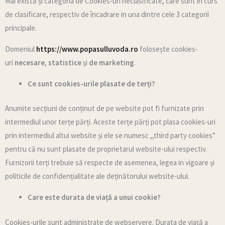
Mai există și categoria de Cookies-uri neclasificate, care sunt in curs
de clasificare, respectiv de încadrare in una dintre cele 3 categorii
principale.
Domeniul
https://www.popasulluvoda.ro
folosește cookies-
uri
necesare
,
statistice
și
de marketing
.
Ce sunt cookies-urile plasate de terți?
Anumite secțiuni de conținut de pe website pot fi furnizate prin
intermediul unor terțe părți. Aceste terțe părți pot plasa cookies-uri
prin intermediul altui website și ele se numesc ,,third party cookies”
pentru că nu sunt plasate de proprietarul website-ului respectiv.
Furnizorii terți trebuie să respecte de asemenea, legea in vigoare și
politicile de confidențialitate ale deținătorului website-ului.
Care este durata de viață a unui cookie?
Cookies-urile sunt administrate de webservere. Durata de viață a