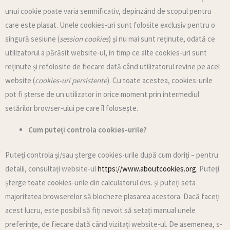
unui cookie poate varia semnificativ, depinzând de scopul pentru
care este plasat. Unele cookies-uri sunt folosite exclusiv pentru o
singură sesiune (
session cookies
) și nu mai sunt reținute, odată ce
utilizatorul a părăsit website-ul, in timp ce alte cookies-uri sunt
reținute și refolosite de fiecare dată când utilizatorul revine pe acel
website (
cookies-uri persistente
). Cu toate acestea, cookies-urile
pot fi șterse de un utilizator in orice moment prin intermediul
setărilor browser-ului pe care îl folosește.
Cum puteți controla cookies-urile?
Puteți controla și/sau șterge cookies-urile după cum doriți – pentru
detalii, consultați website-ul
https://www.aboutcookies.org
. Puteți
șterge toate cookies-urile din calculatorul dvs. și puteți seta
majoritatea browserelor să blocheze plasarea acestora. Dacă faceți
acest lucru, este posibil să fiți nevoit să setați manual unele
preferințe, de fiecare dată când vizitați website-ul. De asemenea, s-