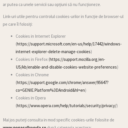
ar putea ca unele servicii sau opțiuni să nu funcționeze.
Link-uri utile pentru controlul cookies-urilor in funcție de browser-ul
pe care îl folosiți:
Cookies in Internet Explorer
(
https://support.microsoft.com/en-us/help/17442/windows-
internet-explorer-delete-manage-cookies
)
Cookies in Firefox (
https://support.mozilla.org/en-
US/kb/enable-and-disable-cookies-website-preferences
)
Cookies in Chrome
(
https://support.google.com/chrome/answer/95647?
co=GENIE.Platform%3DAndroid&hl=en
)
Cookies in Opera
(
https://www.opera.com/help/tutorials/security/privacy/
)
Mai jos puteți consulta in mod specific cookies-urile folosite de
www.popasulluvoda.ro
după categoria acestora: