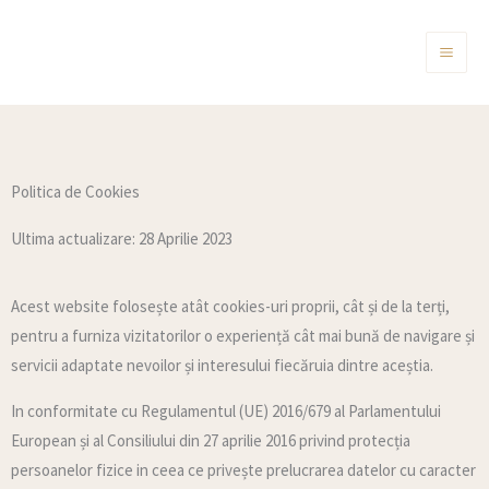
Skip
MA
to
ME
content
Politica de Cookies
Ultima actualizare: 28 Aprilie 2023
Acest website folosește atât cookies-uri proprii, cât și de la terți,
pentru a furniza vizitatorilor o experiență cât mai bună de navigare și
servicii adaptate nevoilor și interesului fiecăruia dintre aceștia.
In conformitate cu Regulamentul (UE) 2016/679 al Parlamentului
European și al Consiliului din 27 aprilie 2016 privind protecția
persoanelor fizice in ceea ce privește prelucrarea datelor cu caracter