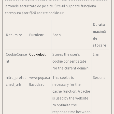
la zonele securizate de pe site. Site-ul nu poate funcţiona
corespunzător fără aceste cookie-uri.
Durata
maximă
Denumire
Furnizor
Scop
de
stocare
CookieConse
Cookiebot
Stores the user's
1 an
nt
cookie consent state
for the current domain
nitro_prefet
www.popasu
This cookie is
Sesiune
ched_urls
lluvoda.ro
necessary for the
cache function. A cache
is used by the website
to optimize the
response time between