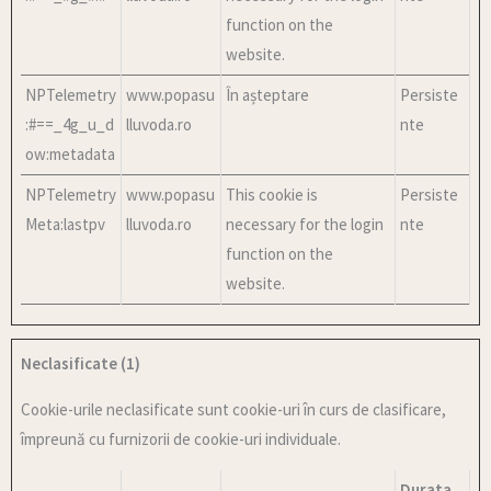
function on the
website.
NPTelemetry
www.popasu
În așteptare
Persiste
:#==_4g_u_d
lluvoda.ro
nte
ow:metadata
NPTelemetry
www.popasu
This cookie is
Persiste
Meta:lastpv
lluvoda.ro
necessary for the login
nte
function on the
website.
Neclasificate (1)
Cookie-urile neclasificate sunt cookie-uri în curs de clasificare,
împreună cu furnizorii de cookie-uri individuale.
Durata