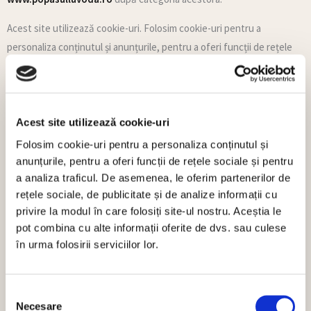
Acest site utilizează cookie-uri. Folosim cookie-uri pentru a
personaliza conținutul și anunțurile, pentru a oferi funcții de rețele
sociale și pentru a analiza traficul. De asemenea, le oferim
partenerilor de rețele sociale, de publicitate și de analize informații
cu privire la modul în care folosiți site-ul nostru. Aceștia le pot
combina cu alte informații oferite de dvs. sau culese în urma folosirii
Acest site utilizează cookie-uri
serviciilor lor.
Folosim cookie-uri pentru a personaliza conținutul și
anunțurile, pentru a oferi funcții de rețele sociale și pentru
Cookie-urile sunt mici fişiere de text ce pot fi utilizate de către site-
a analiza traficul. De asemenea, le oferim partenerilor de
urile web pentru a face utilizarea lor mai eficientă.
rețele sociale, de publicitate și de analize informații cu
privire la modul în care folosiți site-ul nostru. Aceștia le
Legea stipulează că putem stoca cookie-uri pe dispozitivul dvs., în
pot combina cu alte informații oferite de dvs. sau culese
cazul în care ele sunt strict necesare pentru operarea acestui site.
în urma folosirii serviciilor lor.
Pentru toate celelalte tipuri de cookie-uri avem nevoie de
permisiunea dvs.
Selecția
Acest site utilizează diferite tipuri de cookie-uri. Unele cookie-uri
Necesare
consimțământului