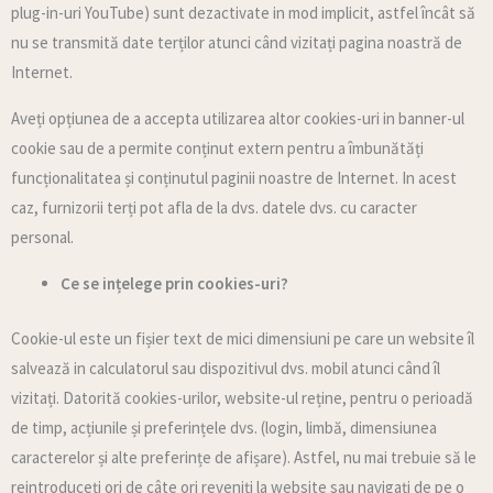
plug-in-uri YouTube) sunt dezactivate in mod implicit, astfel încât să
nu se transmită date terților atunci când vizitați pagina noastră de
Internet.
Aveți opțiunea de a accepta utilizarea altor cookies-uri in banner-ul
cookie sau de a permite conținut extern pentru a îmbunătăți
funcționalitatea și conținutul paginii noastre de Internet. In acest
caz, furnizorii terți pot afla de la dvs. datele dvs. cu caracter
personal.
Ce se ințelege prin cookies-uri?
Cookie-ul este un fișier text de mici dimensiuni pe care un website îl
salvează in calculatorul sau dispozitivul dvs. mobil atunci când îl
vizitați. Datorită cookies-urilor, website-ul reține, pentru o perioadă
de timp, acțiunile și preferințele dvs. (login, limbă, dimensiunea
caracterelor și alte preferințe de afișare). Astfel, nu mai trebuie să le
reintroduceți ori de câte ori reveniți la website sau navigați de pe o