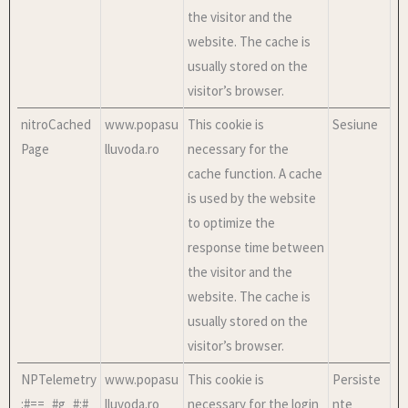
the visitor and the
website. The cache is
usually stored on the
visitor’s browser.
nitroCached
www.popasu
This cookie is
Sesiune
Page
lluvoda.ro
necessary for the
cache function. A cache
is used by the website
to optimize the
response time between
the visitor and the
website. The cache is
usually stored on the
visitor’s browser.
NPTelemetry
www.popasu
This cookie is
Persiste
:#==_#g_#:#
lluvoda.ro
necessary for the login
nte