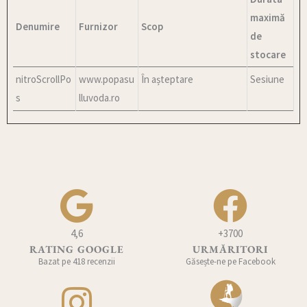
maximă
Denumire
Furnizor
Scop
de
stocare
nitroScrollPo
www.popasu
În așteptare
Sesiune
s
lluvoda.ro
4,6
+3700
RATING GOOGLE
URMĂRITORI
Bazat pe 418 recenzii
Găsește-ne pe Facebook