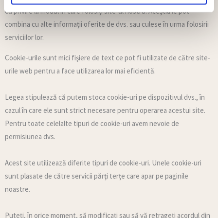
cu privire la modul în care folosiți site-ul nostru. Aceștia le pot
combina cu alte informații oferite de dvs. sau culese în urma folosirii
serviciilor lor.
Cookie-urile sunt mici fişiere de text ce pot fi utilizate de către site-
urile web pentru a face utilizarea lor mai eficientă.
Legea stipulează că putem stoca cookie-uri pe dispozitivul dvs., în
cazul în care ele sunt strict necesare pentru operarea acestui site.
Pentru toate celelalte tipuri de cookie-uri avem nevoie de
permisiunea dvs.
Acest site utilizează diferite tipuri de cookie-uri. Unele cookie-uri
sunt plasate de către servicii părţi terţe care apar pe paginile
noastre.
Puteți, în orice moment, să modificați sau să vă retrageți acordul din